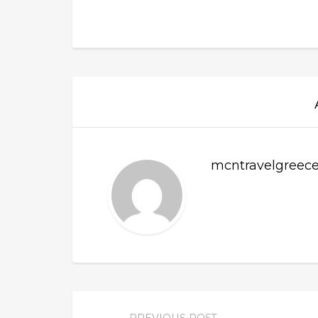
mcntravelgreec
PREVIOUS POST