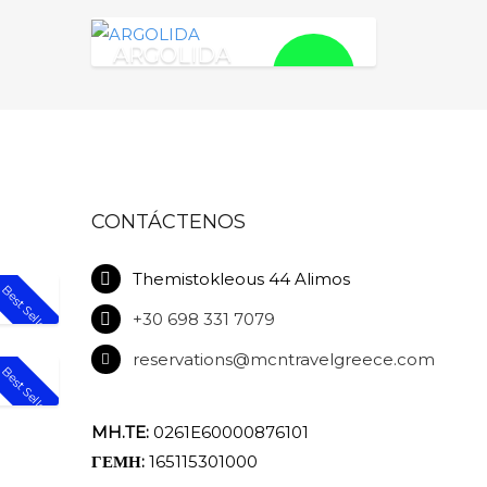
ARGOLIDA
€
115.00
CONTÁCTENOS
Themistokleous 44 Alimos
Best Seller!
+30 698 331 7079
reservations@mcntravelgreece.com
Best Seller!
RA
MH.TE:
0261E60000876101
ΓΕΜΗ:
165115301000