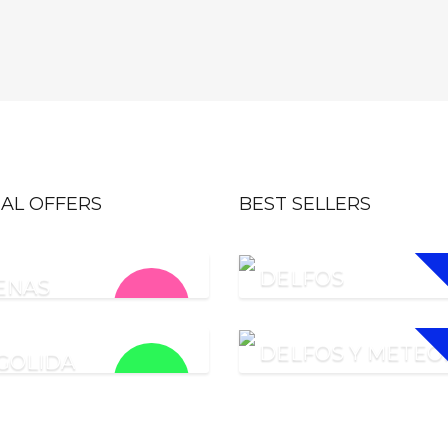
IAL OFFERS
BEST SELLERS
DELFOS
ENAS
€
80.00
DELFOS Y METEO
GOLIDA
€
115.00