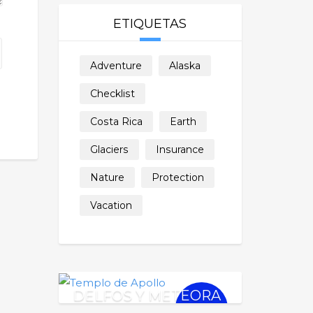
ETIQUETAS
Adventure
Alaska
Checklist
Costa Rica
Earth
Glaciers
Insurance
Nature
Protection
Vacation
DELFOS Y METEORA
€
240.00