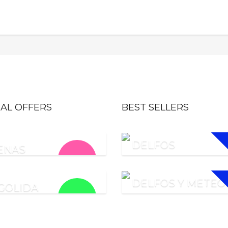
IAL OFFERS
BEST SELLERS
DELFOS
ENAS
€
80.00
DELFOS Y METEO
GOLIDA
€
115.00