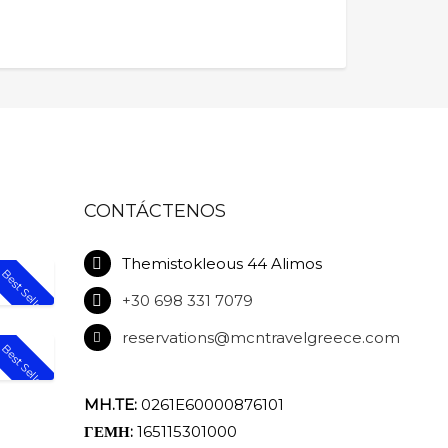
CONTÁCTENOS
Themistokleous 44 Alimos
Best Seller!
+30 698 331 7079
reservations@mcntravelgreece.com
Best Seller!
RA
MH.TE:
0261E60000876101
ΓΕΜΗ:
165115301000